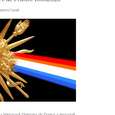
imitri Casali
 « Historock l’histoire de France » mercredi