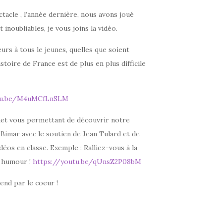
tacle , l’année dernière, nous avons joué
noubliables, je vous joins la vidéo.
urs à tous le jeunes, quelles que soient
toire de France est de plus en plus difficile
utu.be/M4uMCfLnSLM
ernet vous permettant de découvrir notre
imar avec le soutien de Jean Tulard et de
éos en classe. Exemple : Ralliez-vous à la
ec humour !
https://youtu.be/qUnsZ2P08bM
end par le coeur !