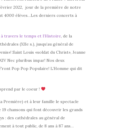
février 2022, jour de la première de notre
vant 4000 élèves…Les derniers concerts à
à travers le temps et l’Histoire
, de la
thédrales (XIIe s.), jusqu’au général de
nis»! Saint Louis «soldat du Christ», Jeanne
is XIV Nec pluribus impar! Nos deux
e, Front Pop Pop Populaire! L’Homme qui dit
pprend par le coeur !
 Première) et à leur famille le spectacle
e 19 chansons qui font découvrir les grands
s : des cathédrales au général de
ement à tout public, de 8 ans à 87 ans…