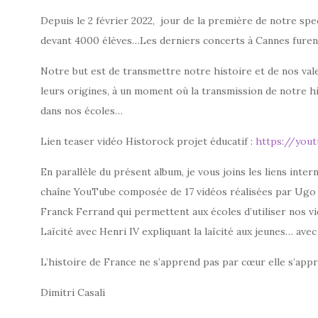
Depuis le 2 février 2022, jour de la première de notre spec
devant 4000 élèves…Les derniers concerts à Cannes furent i
Notre but est de transmettre notre histoire et de nos vale
leurs origines, à un moment où la transmission de notre his
dans nos écoles…
Lien teaser vidéo Historock projet éducatif :
https://yo
En parallèle du présent album, je vous joins les liens int
chaîne YouTube composée de 17 vidéos réalisées par Ugo B
Franck Ferrand qui permettent aux écoles d’utiliser nos vid
Laïcité avec Henri IV expliquant la laïcité aux jeunes… av
L’histoire de France ne s’apprend pas par cœur elle s’appr
Dimitri Casali