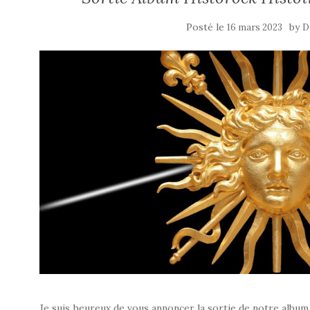
Posté le
by
16 mars 2023
D
Je suis heureux de vous annoncer la sortie de notre album