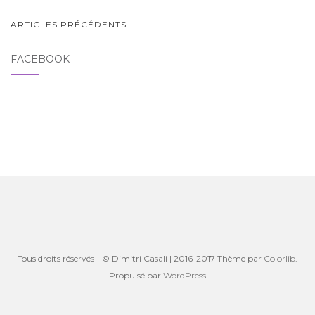
NAVIGATION
ARTICLES PRÉCÉDENTS
AU
FACEBOOK
SEIN
DES
ARTICLES
Tous droits réservés - © Dimitri Casali | 2016-2017 Thème par
Colorlib
.
Propulsé par
WordPress