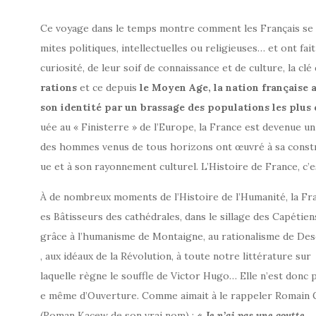
Ce voyage dans le temps montre comment les Français se so
mites politiques, intellectuelles ou religieuses… et ont fait
curiosité, de leur soif de connaissance et de culture, la clé
rations
et ce depuis
le
Moyen
Age,
la
nation
française
son
identité
par
un
brassage
des
populations
les
plus
uée au « Finisterre » de l’Europe, la France est devenue u
des hommes venus de tous horizons ont œuvré à sa constr
ue et à son rayonnement culturel. L’Histoire de France, c’
À de nombreux moments de l’Histoire de l’Humanité, la Fra
es Bâtisseurs des cathédrales, dans le sillage des Capétien
grâce à l’humanisme de Montaigne, au rationalisme de Des
, aux idéaux de la Révolution, à toute notre littérature sur
laquelle règne le souffle de Victor Hugo… Elle n’est donc 
e même d’Ouverture. Comme aimait à le rappeler Romain 
(Roman Kacew de son vrai nom) :
«
Je
n’ai
pas
une
goutte