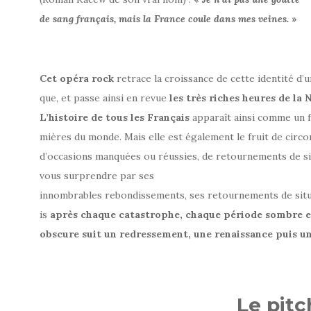
de
sang
français,
mais
la
France
coule
dans
mes
veines.
»
Cet
opéra
rock
retrace la croissance de cette identité d’
que, et passe ainsi en revue
les
très
riches
heures
de
la
N
L’histoire
de
tous
les
Français
apparaît ainsi comme un f
mières du monde. Mais elle est également le fruit de circo
d’occasions manquées ou réussies, de retournements de sit
vous surprendre par ses
innombrables rebondissements, ses retournements de situa
is
après
chaque
catastrophe,
chaque
période
sombre
e
obscure
suit
un
redressement,
une
renaissance
puis
u
Le pitc