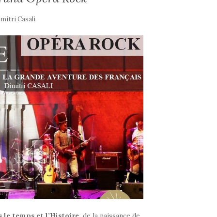
mitri Casali
s
le
temps
et
l’Histoire,
de la naissance de