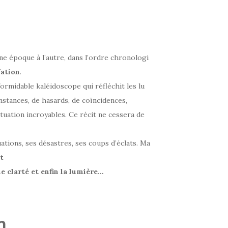
une époque à l’autre, dans l’ordre chronologi
ation
.
ormidable kaléidoscope qui réfléchit les lu
nstances, de hasards, de coïncidences,
uation incroyables. Ce récit ne cessera de
tions, ses désastres, ses coups d’éclats. Ma
t
ne
clarté
et
enfin
la
lumière…
h