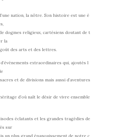
ne nation, la nôtre. Son histoire est une é
s,
 de dogmes religieux, cartésiens doutant de t
r la
 goût des arts et des lettres.
d’événements extraordinaires qui, ajoutés l
de
ssacres et de divisions mais aussi d’aventures
n héritage d’où naît le désir de vivre ensemble
isodes éclatants et les grandes tragédies de
sés sur
mis un plus grand épanouissement de notre c