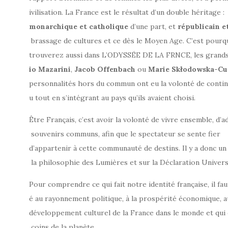
ivilisation. La France est le résultat d’un double héritage :
monarchique
et
catholique
d’une part, et
républicain
e
brassage de cultures et ce dès le Moyen Age. C’est pourq
trouverez aussi dans L’ODYSSÉE DE LA FRNCE, les grand
io
Mazarini
,
Jacob
Offenbach
ou
Marie
Skłodowska-Cu
personnalités hors du commun ont eu la volonté de continuer
u tout en s’intégrant au pays qu’ils avaient choisi.
Être Français, c’est avoir la volonté de vivre ensemble, d
souvenirs communs, afin que le spectateur se sente fier
d’appartenir à cette communauté de destins. Il y a donc u
la philosophie des Lumières et sur la Déclaration Univers
Pour comprendre ce qui fait notre identité française, il f
é au rayonnement politique, à la prospérité économique, a
développement culturel de la France dans le monde et qui 
coins de la planète.