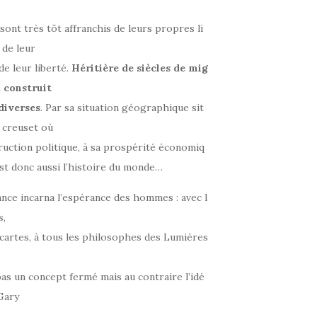
nt très tôt affranchis de leurs propres li
 de leur
 de leur liberté.
Héritière
de
siècles
de
mig
a
construit
diverses
. Par sa situation géographique sit
n creuset où
uction politique, à sa prospérité économiq
est donc aussi l’histoire du monde…
nce incarna l’espérance des hommes : avec l
s,
cartes, à tous les philosophes des Lumières
pas un concept fermé mais au contraire l’idé
Gary