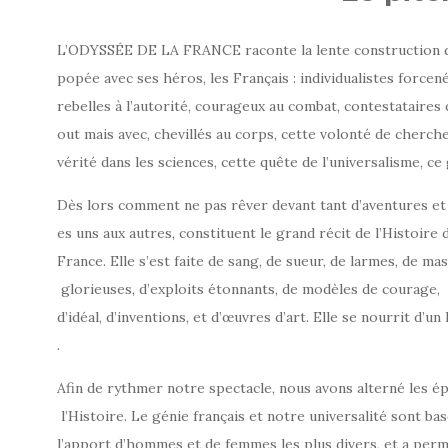
L’ODYSSÉE DE LA FRANCE raconte la lente construction d’u
popée avec ses héros, les Français : individualistes forcené
rebelles à l’autorité, courageux au combat, contestataires
out mais avec, chevillés au corps, cette volonté de cherche
vérité dans les sciences, cette quête de l’universalisme, ce
Dès lors comment ne pas rêver devant tant d’aventures et 
es uns aux autres, constituent le grand récit de l’Histoire 
France. Elle s’est faite de sang, de sueur, de larmes, de ma
glorieuses, d’exploits étonnants, de modèles de courage,
d’idéal, d’inventions, et d’œuvres d’art. Elle se nourrit d’u
.
Afin de rythmer notre spectacle, nous avons alterné les ép
l’Histoire. Le génie français et notre universalité sont ba
l’apport d’hommes et de femmes les plus divers, et a per