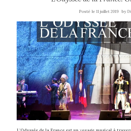
Posté le
by
11 juillet 2019
Di
L’Odyssée
de
la
France
est
un
v
oyage
musical
à
traver